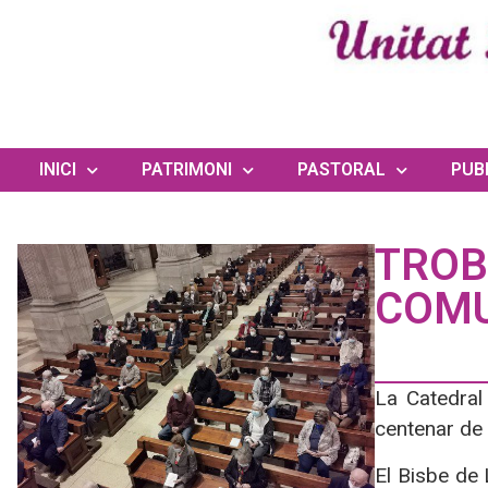
INICI
PATRIMONI
PASTORAL
PUB
TROB
COMU
La Catedral
centenar de 
El Bisbe de 