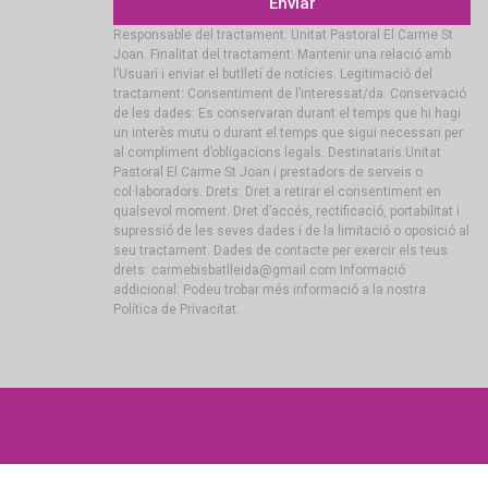
Enviar
Responsable del tractament: Unitat Pastoral El Carme St
Joan. Finalitat del tractament: Mantenir una relació amb
l’Usuari i enviar el butlletí de notícies. Legitimació del
tractament: Consentiment de l’interessat/da. Conservació
de les dades: Es conservaran durant el temps que hi hagi
un interès mutu o durant el temps que sigui necessari per
al compliment d’obligacions legals. Destinataris:Unitat
Pastoral El Carme St Joan i prestadors de serveis o
col·laboradors. Drets: Dret a retirar el consentiment en
qualsevol moment. Dret d’accés, rectificació, portabilitat i
supressió de les seves dades i de la limitació o oposició al
seu tractament. Dades de contacte per exercir els teus
drets: carmebisbatlleida@gmail.com Informació
addicional: Podeu trobar més informació a la nostra
Política de Privacitat.