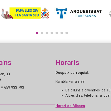
1
2
3
4
5
6
7
a'ns
Horaris
Despatx parroquial:
an, 33
a
Rambla Ferran, 33
// 659 933 793
De dilluns a divendres, de 10
Altres dies, telefonar al 659
Horari de Misses