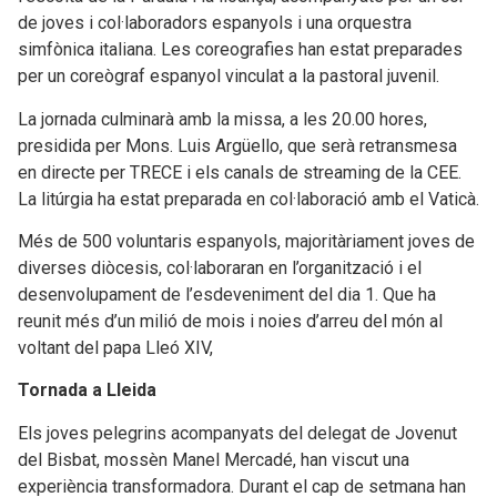
de joves i col·laboradors espanyols i una orquestra
simfònica italiana. Les coreografies han estat preparades
per un coreògraf espanyol vinculat a la pastoral juvenil.
La jornada culminarà amb la missa, a les 20.00 hores,
presidida per Mons. Luis Argüello, que serà retransmesa
en directe per TRECE i els canals de streaming de la CEE.
La litúrgia ha estat preparada en col·laboració amb el Vaticà.
Més de 500 voluntaris espanyols, majoritàriament joves de
diverses diòcesis, col·laboraran en l’organització i el
desenvolupament de l’esdeveniment del dia 1. Que ha
reunit més d’un milió de mois i noies d’arreu del món al
voltant del papa Lleó XIV,
Tornada a Lleida
Els joves pelegrins acompanyats del delegat de Jovenut
del Bisbat, mossèn Manel Mercadé, han viscut una
experiència transformadora. Durant el cap de setmana han