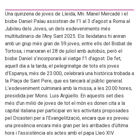
Una quinzena de joves de Lleida, Mn. Manel Mercadé i el
bisbe Daniel Palau assistiran de l’1 al 3 d’agost a Roma al
Jubileu dels Joves, un dels esdeveniments més
multitudinaris de l’Any Sant 2025. Els lleidatans hi aniran
amb un grup més gran de 59 joves, entre ells del Bisbat de
Tortosa, i marxaran el 28 de juliol amb autobús, però el
bisbe Daniel s’incorporarà al viatge l’1 d’agost. De fet,
aquell dia a la tarda, el pelegrinatge de tots els joves
d’Espanya, més de 23.000, celebrarà una històrica trobada a
la Plaça de Sant Pere, que es tancarà al públic general.
L’esdeveniment culminarà amb la missa, a les 20.00 hores,
presidida per Mons. Luis Argüello. En aquests set dies
més d’un milió de joves de tot el món es donen cita a la
capital italiana per participar en les activitats proposades
pel Dicasteri per a l’Evangelització, encara que es preveu
una presència encara més gran per les arribades d’última
hora i l’assistència als actes amb el papa Lleó XIV.