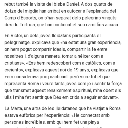
rebut també la visita del bisbe Daniel. A dos quarts de
dotze del migdia han arribat en autocar a l’explanada del
Camp d’Esports, on s’han separat dels pelegrins vinguts
des de Tortosa, que han continuat el seu camí fins a casa.
En Víctor, un dels joves lleidatans participants el
pelegrinatge, explicava que «ha estat una gran experiència,
on hem pogut compartir ideals, compartir la fe entre
nosaltres i, d’alguna manera, tornar a néixer com a
cristians». «Ens hem redescobert com a catòlics, com a
creients», explicava aquest noi de 19 anys, explicava que
«em considerava poc practicant, però viure tot el que
representa Roma i veure tants joves com jo i sentir la força
que transmet aquest renaixement espiritual, m’ha obert els
ulls i m’ha fet sentir que Déu em crida a seguir endavant».
La Marta, una altra de les lleidatanes que ha viatjat a Roma
estava eufòrica per l’experiència: «He connectat amb
persones increïbles, amb qui hem fet una pinya