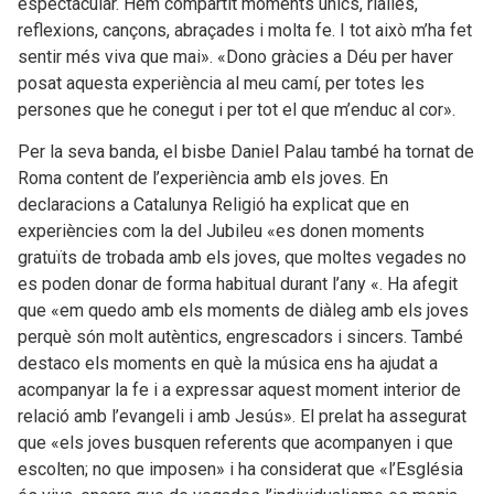
espectacular. Hem compartit moments únics, rialles,
reflexions, cançons, abraçades i molta fe. I tot això m’ha fet
sentir més viva que mai». «Dono gràcies a Déu per haver
posat aquesta experiència al meu camí, per totes les
persones que he conegut i per tot el que m’enduc al cor».
Per la seva banda, el bisbe Daniel Palau també ha tornat de
Roma content de l’experiència amb els joves. En
declaracions a Catalunya Religió ha explicat que en
experiències com la del Jubileu «es donen moments
gratuïts de trobada amb els joves, que moltes vegades no
es poden donar de forma habitual durant l’any «. Ha afegit
que «em quedo amb els moments de diàleg amb els joves
perquè són molt autèntics, engrescadors i sincers. També
destaco els moments en què la música ens ha ajudat a
acompanyar la fe i a expressar aquest moment interior de
relació amb l’evangeli i amb Jesús». El prelat ha assegurat
que «els joves busquen referents que acompanyen i que
escolten; no que imposen» i ha considerat que «l’Església