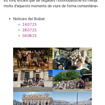
és viva, encara que de vegades l’individualisme es menja
molts d’aquests moments de viure de forma comunitària».
Notícies del Bisbat:
24.07.25
28.07.25
04.08.25