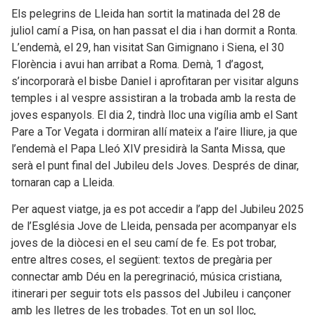
Els pelegrins de Lleida han sortit la matinada del 28 de
juliol camí a Pisa, on han passat el dia i han dormit a Ronta.
L’endemà, el 29, han visitat San Gimignano i Siena, el 30
Florència i avui han arribat a Roma. Demà, 1 d’agost,
s’incorporarà el bisbe Daniel i aprofitaran per visitar alguns
temples i al vespre assistiran a la trobada amb la resta de
joves espanyols. El dia 2, tindrà lloc una vigília amb el Sant
Pare a Tor Vegata i dormiran allí mateix a l’aire lliure, ja que
l’endemà el Papa Lleó XIV presidirà la Santa Missa, que
serà el punt final del Jubileu dels Joves. Després de dinar,
tornaran cap a Lleida.
Per aquest viatge, ja es pot accedir a l’app del Jubileu 2025
de l’Església Jove de Lleida, pensada per acompanyar els
joves de la diòcesi en el seu camí de fe. Es pot trobar,
entre altres coses, el següent: textos de pregària per
connectar amb Déu en la peregrinació, música cristiana,
itinerari per seguir tots els passos del Jubileu i cançoner
amb les lletres de les trobades. Tot en un sol lloc,