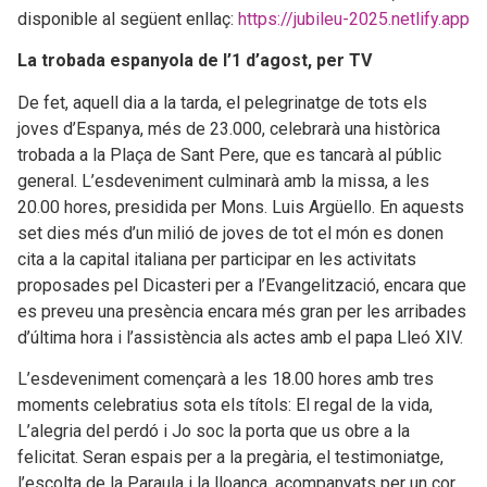
disponible al següent enllaç:
https://jubileu-2025.netlify.app
La trobada espanyola de l’1 d’agost, per TV
De fet, aquell dia a la tarda, el pelegrinatge de tots els
joves d’Espanya, més de 23.000, celebrarà una històrica
trobada a la Plaça de Sant Pere, que es tancarà al públic
general. L’esdeveniment culminarà amb la missa, a les
20.00 hores, presidida per Mons. Luis Argüello. En aquests
set dies més d’un milió de joves de tot el món es donen
cita a la capital italiana per participar en les activitats
proposades pel Dicasteri per a l’Evangelització, encara que
es preveu una presència encara més gran per les arribades
d’última hora i l’assistència als actes amb el papa Lleó XIV.
L’esdeveniment començarà a les 18.00 hores amb tres
moments celebratius sota els títols: El regal de la vida,
L’alegria del perdó i Jo soc la porta que us obre a la
felicitat. Seran espais per a la pregària, el testimoniatge,
l’escolta de la Paraula i la lloança, acompanyats per un cor