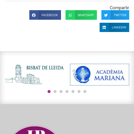
Compartir
FACEBOOK
WHATSAPP
TWITTER
LINKEDIN
1
2
3
4
5
6
7