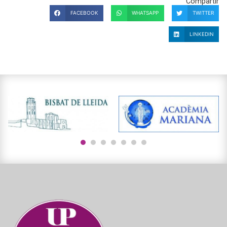
Compartir
FACEBOOK
WHATSAPP
TWITTER
LINKEDIN
1
2
3
4
5
6
7