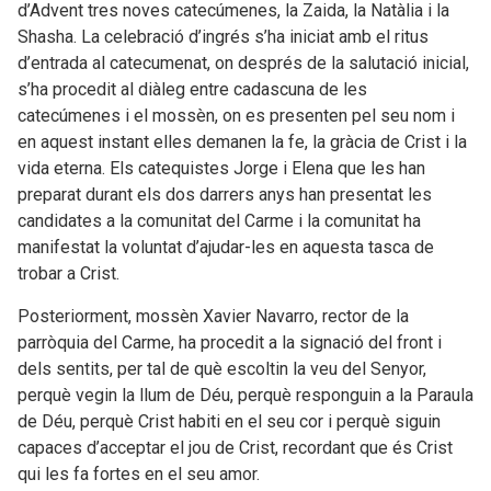
d’Advent tres noves catecúmenes, la Zaida, la Natàlia i la
Shasha. La celebració d’ingrés s’ha iniciat amb el ritus
d’entrada al catecumenat, on després de la salutació inicial,
s’ha procedit al diàleg entre cadascuna de les
catecúmenes i el mossèn, on es presenten pel seu nom i
en aquest instant elles demanen la fe, la gràcia de Crist i la
vida eterna. Els catequistes Jorge i Elena que les han
preparat durant els dos darrers anys han presentat les
candidates a la comunitat del Carme i la comunitat ha
manifestat la voluntat d’ajudar-les en aquesta tasca de
trobar a Crist.
Posteriorment, mossèn Xavier Navarro, rector de la
parròquia del Carme, ha procedit a la signació del front i
dels sentits, per tal de què escoltin la veu del Senyor,
perquè vegin la llum de Déu, perquè responguin a la Paraula
de Déu, perquè Crist habiti en el seu cor i perquè siguin
capaces d’acceptar el jou de Crist, recordant que és Crist
qui les fa fortes en el seu amor.