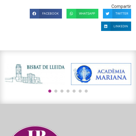
Compartir
FACEBOOK
WHATSAPP
TWITTER
LINKEDIN
1
2
3
4
5
6
7