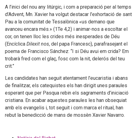
A l’inici del nou any litúrgic, i com a preparació per al temps
d’Advent, Mn. Xavier ha volgut destacar l’exhortació de sant
Pau a la comunitat de Tessalònica «us demano que
avanceu encara més.» (1Te 4,2) i animar-nos a escoltar el
cor, on tenen lloc les crides més inesperades de Déu
(Encíclica
Dilexit nos
, del papa Francesc), parafrasejant el
poema de Francisco Sánchez: “I si Déu avui em crida? Em
trobarà fred com el glaç, fosc com la nit, delerós del teu
crit.”
Les candidates han seguit atentament l’eucaristia i abans
de finalitzar, els catequistes els han dirigit unes paraules
esperant que per Pasqua rebin els sagraments d’iniciació
cristiana. En acabar aquestes paraules les han obsequiat
amb els evangelis i, tot seguit i com marca el ritual, han
rebut la benedicció de mans de mossèn Xavier Navarro.