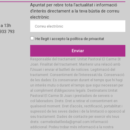
Apuntat per rebre tota l’actualitat i informació
d’interès directament a la teva bústia de correu
electrònic
 a 13h
 933 793
He llegit i accepto la política de privacitat
Enviar
Responsable del tractament: Unitat Pastoral El Carme St
Joan. Finalitat del tractament: Mantenir una relació amb
l’Usuari i enviar el butlletí de notícies. Legitimació del
tractament: Consentiment de l’interessat/da. Conservació
de les dades: Es conservaran durant el temps que hi hagi
un interès mutu o durant el temps que sigui necessari per
al compliment d’obligacions legals. Destinataris:Unitat
Pastoral El Carme St Joan i prestadors de serveis o
col·laboradors. Drets: Dret a retirar el consentiment en
qualsevol moment. Dret d’accés, rectificació, portabilitat i
supressió de les seves dades i de la limitació o oposició al
seu tractament. Dades de contacte per exercir els teus
drets: carmebisbatlleida@gmail.com Informació
addicional: Podeu trobar més informació a la nostra