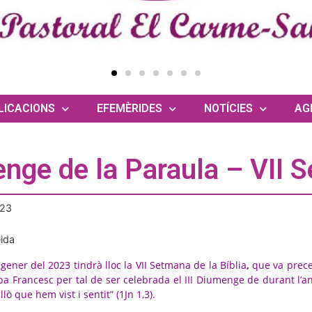
LICACIONS
EFEMÈRIDES
NOTÍCIES
AG
nge de la Paraula – VII S
023
eida
 gener del 2023 tindrà lloc la VII Setmana de la Bíblia
,
que va prece
a Francesc per tal de ser celebrada el III Diumenge de durant l’a
ò que hem vist i sentit” (1Jn 1,3).