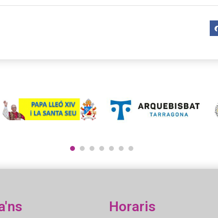
1
2
3
4
5
6
7
a'ns
Horaris