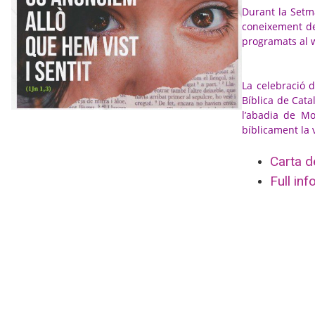
Durant la Setma
coneixement de 
programats al
La celebració 
Bíblica de Catal
l’abadia de Mo
bíblicament la 
Carta d
Full inf