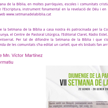
na de la Bíblia, en moltes parròquies, escoles i comunitats cristia
l’Escriptura, instrument fonamental en la revelació de Déu i en l
 web
www.setmanadelabiblia.cat
de la Setmana de la Bíblia a casa nostra és patrocinada per la C
unya, el Centre de Pastoral Litúrgica, l’Editorial Claret, Ràdio Este
ntserrat. Per tal de difondre la Setmana de la Bíblia i que s’o
vida de les comunitats s’ha editat un cartell, que els bisbats fan ar
e Mn. Víctor Martínez
ormatiu