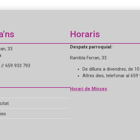
a'ns
Horaris
Despatx parroquial:
an, 33
a
Rambla Ferran, 33
// 659 933 793
De dilluns a divendres, de 10
Altres dies, telefonar al 659
Horari de Misses
citat
ies