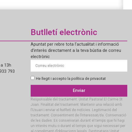
Butlletí electrònic
Apuntat per rebre tota l’actualitat i informació
d’interès directament a la teva bústia de correu
electrònic
 a 13h
 933 793
He llegit i accepto la política de privacitat
Enviar
Responsable del tractament: Unitat Pastoral El Carme St
Joan. Finalitat del tractament: Mantenir una relació amb
l’Usuari i enviar el butlletí de notícies. Legitimació del
tractament: Consentiment de l’interessat/da. Conservació
de les dades: Es conservaran durant el temps que hi hagi
un interès mutu o durant el temps que sigui necessari per
al compliment d’obligacions legals. Destinataris:Unitat