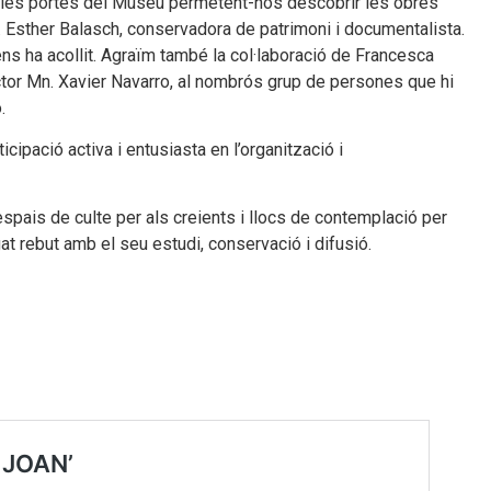
t les portes del Museu permetent-nos descobrir les obres
. Esther Balasch, conservadora de patrimoni i documentalista.
s ha acollit. Agraïm també la col·laboració de Francesca
ctor Mn. Xavier Navarro, al nombrós grup de persones que hi
.
cipació activa i entusiasta en l’organització i
 espais de culte per als creients i llocs de contemplació per
at rebut amb el seu estudi, conservació i difusió.