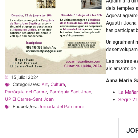
Agraïm a la di
dels temples a
Aquest agraïme
Agustí i Joana
han participat 
Un agraïment mo
desenvolupamen
Les nostres esg
als amants de l
15 juliol 2024
Anna Maria G
,
,
Categoria/es:
Art
Cultura
,
,
Parròquia del Carme
Parròquia Sant Joan
La Mañan
UP El Carme-Sant Joan
Segre 21
Etiqueta/es:
Jornada del Patrimoni