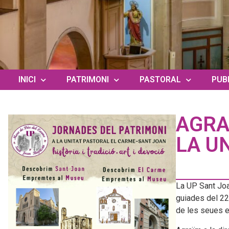
INICI
PATRIMONI
PASTORAL
PUB
AGRA
LA U
La UP Sant Joa
guiades del 22 
de les seues e