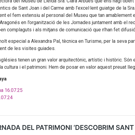
rectora del Museu de Lleida Sra. Clara Arbués que ens hagi ober
ntics de Sant Joan i del Carme amb l’excel·lent guiatge de la Sra
nt el fem extensiu al personal del Museu que tan amablement en
 Aragonés en l’organització de les Jornades juntament amb el re
ben complaguts i als mitjans de comunicació que n’han fet difusió
lt especial a Alexandra Pal, tècnica en Turisme, per la seva parti
t de les visites guiades.
lésies tenen un gran valor arquitectònic, artístic i històric. Són
a cultura i el patrimoni. Hem de posar en valor aquest preuat lleg
aya
a 16.07.25
.07.24