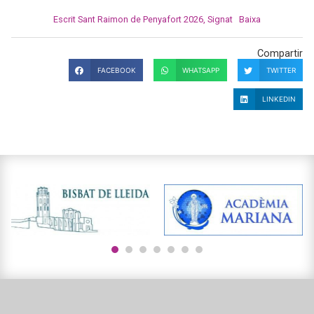
Escrit Sant Raimon de Penyafort 2026, Signat
Baixa
Compartir
FACEBOOK
WHATSAPP
TWITTER
LINKEDIN
1
2
3
4
5
6
7