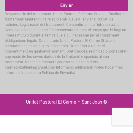
Enviar
Responsable del tractament: Unitat Pastoral El Carme St Joan. Finalitat del
tractament: Mantenir una relació amb l’Usuari i enviar el butlletí de
notícies. Legitimació del tractament: Consentiment de l’interessat/da.
Conservació de les dades: Es conservaran durant el temps que hi hagi un
interès mutu o durant el temps que sigui necessari per al compliment
d’obligacions legals. Destinataris:Unitat Pastoral El Carme St Joan i
prestadors de serveis o col·laboradors. Drets: Dret a retirar el
consentiment en qualsevol moment. Dret d’accés, rectificació, portabilitat i
supressió de les seves dades i de la limitació o oposició al seu
tractament. Dades de contacte per exercir els teus drets:
carmebisbatlleida@gmail.com Informació addicional: Podeu trobar més
informació a la nostra Política de Privacitat.
Unitat Pastoral El Carme – Sant Joan ®