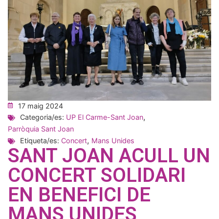
17 maig 2024
,
Categoria/es:
UP El Carme-Sant Joan
Parròquia Sant Joan
,
Etiqueta/es:
Concert
Mans Unides
SANT JOAN ACULL UN
CONCERT SOLIDARI
EN BENEFICI DE
MANS UNIDES