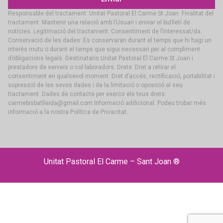
Responsable del tractament: Unitat Pastoral El Carme St Joan. Finalitat del
tractament: Mantenir una relació amb l’Usuari i enviar el butlletí de
notícies. Legitimació del tractament: Consentiment de l’interessat/da.
Conservació de les dades: Es conservaran durant el temps que hi hagi un
interès mutu o durant el temps que sigui necessari per al compliment
d’obligacions legals. Destinataris:Unitat Pastoral El Carme St Joan i
prestadors de serveis o col·laboradors. Drets: Dret a retirar el
consentiment en qualsevol moment. Dret d’accés, rectificació, portabilitat i
supressió de les seves dades i de la limitació o oposició al seu
tractament. Dades de contacte per exercir els teus drets:
carmebisbatlleida@gmail.com Informació addicional: Podeu trobar més
informació a la nostra Política de Privacitat.
Unitat Pastoral El Carme – Sant Joan ®