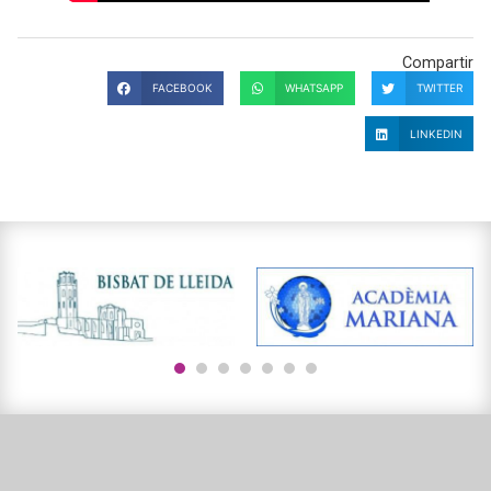
Compartir
FACEBOOK
WHATSAPP
TWITTER
LINKEDIN
1
2
3
4
5
6
7