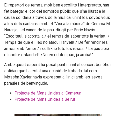
El repertori de temes, molt ben escollits i interpretats, han
fet bategar el cor del nombrós públic que s’ha lliurat a la
causa solidària a través de la música, unint les seves veus
a les dels cantaires amb el “Visca la música” de Gemma M.
Naranjo, i el canon de la pau, dirigit per Enric Navás:
“Escolteu!, s’acosta ja / el temps de saber tots la veritat! /
Temps de que el lleó no ataqui l’anyell! / De fer rendir les
armes amb l’amor / i collir-ne tots les roses. / La pau serà
el nostre estandart! /No en dubteu pas, ja arriba!”
Amb aquest esperit ha posat punt i final el concert benèfic i
solidari que ha estat una ocasió de trobada, tal com
Mossèn Xavier havia expressat a l’inici amb les seves
paraules de benvinguda.
Projecte de Mans Unides al Camerun
Projecte de Mans Unides a Beirut