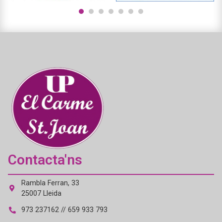
1
2
3
4
5
6
7
Contacta'ns
Rambla Ferran, 33
25007 Lleida
973 237162 // 659 933 793