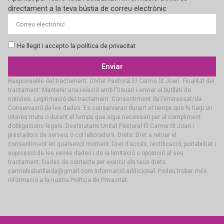
directament a la teva bústia de correu electrònic
He llegit i accepto la política de privacitat
Enviar
Responsable del tractament: Unitat Pastoral El Carme St Joan. Finalitat del
tractament: Mantenir una relació amb l’Usuari i enviar el butlletí de
notícies. Legitimació del tractament: Consentiment de l’interessat/da.
Conservació de les dades: Es conservaran durant el temps que hi hagi un
interès mutu o durant el temps que sigui necessari per al compliment
d’obligacions legals. Destinataris:Unitat Pastoral El Carme St Joan i
prestadors de serveis o col·laboradors. Drets: Dret a retirar el
consentiment en qualsevol moment. Dret d’accés, rectificació, portabilitat i
supressió de les seves dades i de la limitació o oposició al seu
tractament. Dades de contacte per exercir els teus drets:
carmebisbatlleida@gmail.com Informació addicional: Podeu trobar més
informació a la nostra Política de Privacitat.