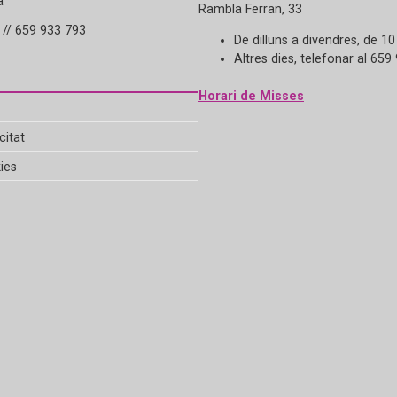
a
Rambla Ferran, 33
// 659 933 793
De dilluns a divendres, de 10
Altres dies, telefonar al 659
Horari de Misses
citat
ies