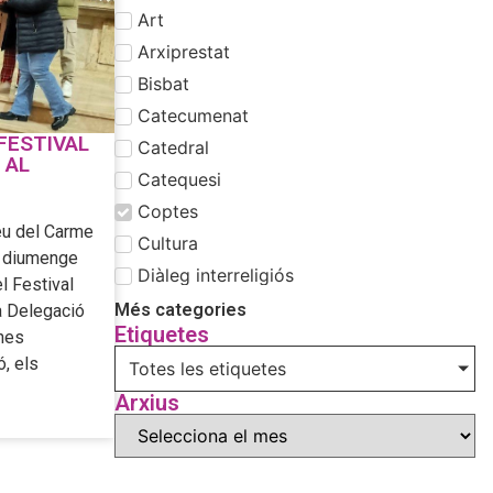
Art
Arxiprestat
Bisbat
Catecumenat
FESTIVAL
Catedral
 AL
Catequesi
Coptes
éu del Carme
Cultura
er diumenge
Diàleg interreligiós
el Festival
Més categories
a Delegació
Etiquetes
ones
, els
Totes les etiquetes
Arxius