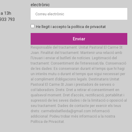
electrònic
 a 13h
 933 793
He llegit i accepto la política de privacitat
Enviar
Responsable del tractament: Unitat Pastoral El Carme St
Joan. Finalitat del tractament: Mantenir una relació amb
l’Usuari i enviar el butlletí de notícies. Legitimació del
tractament: Consentiment de l’interessat/da. Conservació
de les dades: Es conservaran durant el temps que hi hagi
un interès mutu o durant el temps que sigui necessari per
al compliment d’obligacions legals. Destinataris:Unitat
Pastoral El Carme St Joan i prestadors de serveis o
col·laboradors. Drets: Dret a retirar el consentiment en
qualsevol moment. Dret d’accés, rectificació, portabilitat i
supressió de les seves dades i de la limitació o oposició al
seu tractament. Dades de contacte per exercir els teus
drets: carmebisbatlleida@gmail.com Informació
addicional: Podeu trobar més informació a la nostra
Política de Privacitat.