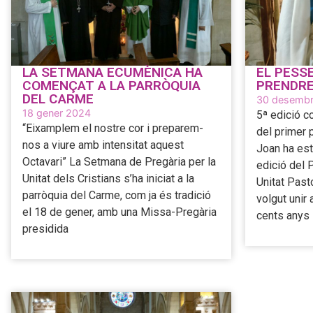
LA SETMANA ECUMÈNICA HA
EL PESS
COMENÇAT A LA PARRÒQUIA
PRENDRE
DEL CARME
30 desembr
18 gener 2024
5ª edició 
“Eixamplem el nostre cor i preparem-
del primer 
nos a viure amb intensitat aquest
Joan ha est
Octavari” La Setmana de Pregària per la
edició del 
Unitat dels Cristians s’ha iniciat a la
Unitat Past
parròquia del Carme, com ja és tradició
volgut unir
el 18 de gener, amb una Missa-Pregària
cents anys
presidida