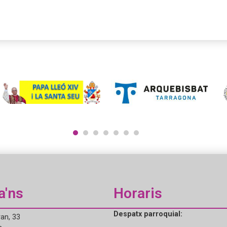
1
2
3
4
5
6
7
a'ns
Horaris
Despatx parroquial:
an, 33