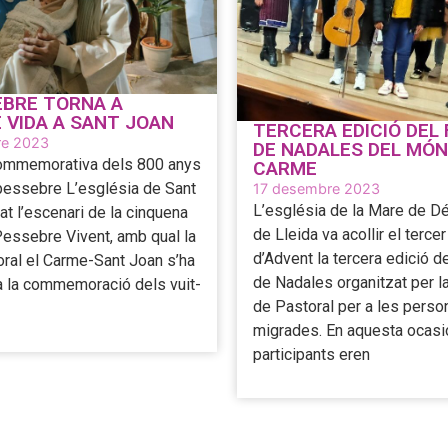
EBRE TORNA A
 VIDA A SANT JOAN
TERCERA EDICIÓ DEL 
e 2023
DE NADALES DEL MÓN
commemorativa dels 800 anys
CARME
pessebre L’església de Sant
17 desembre 2023
L’església de la Mare de D
at l’escenari de la cinquena
de Lleida va acollir el terc
Pessebre Vivent, amb qual la
d’Advent la tercera edició d
oral el Carme-Sant Joan s’ha
de Nadales organitzat per l
 a la commemoració dels vuit-
de Pastoral per a les pers
migrades. En aquesta ocasió
participants eren